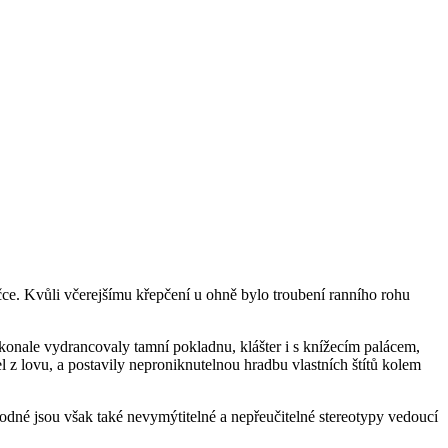
vičce. Kvůli včerejšímu křepčení u ohně bylo troubení ranního rohu
konale vydrancovaly tamní pokladnu, klášter i s knížecím palácem,
l z lovu, a postavily neproniknutelnou hradbu vlastních štítů kolem
odné jsou však také nevymýtitelné a nepřeučitelné stereotypy vedoucí