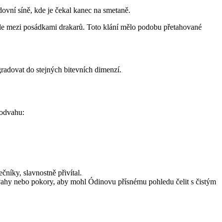
dovní síně, kde je čekal kanec na smetaně.
 síle mezi posádkami drakarů. Toto klání mělo podobu přetahované
 gradovat do stejných bitevních dimenzí.
 odvahu:
čníky, slavnostně přivítal.
ahy nebo pokory, aby mohl Ódinovu přísnému pohledu čelit s čistým