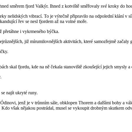
e ihned směrem fjord Valkýr. Ihned z kotviště směřovaly své kroky do ho
křeky nelidských vibrací. To je výtečně připravilo na odpolední klání v
kandující řev se nesl fjordem až na volné moře.
jež přetáhne i vykrmeného býčka.
 nejrůznějších, již mírumilovnějších aktivitách, které samozřejmě začaly
ičky.
ch skal fjordu, kde na ně čekala stanoviště zkoušející jejich smysly a
.
se najít ukryté runy.
 Ódinovi, jenž je v trůnním sále, obklopen Thorem a dalšími bohy a vále
 Kdo však nějakou postrádal, musel se vykoupit drobným skutkem odv