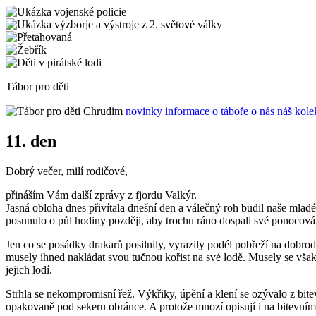
Tábor pro děti
novinky
informace o táboře
o nás
náš kole
11. den
Dobrý večer, milí rodičové,
přináším Vám další zprávy z fjordu Valkýr.
Jasná obloha dnes přivítala dnešní den a válečný roh budil naše mladé
posunuto o půl hodiny později, aby trochu ráno dospali své ponocová
Jen co se posádky drakarů posilnily, vyrazily podél pobřeží na dobr
musely ihned nakládat svou tučnou kořist na své lodě. Musely se však 
jejich lodí.
Strhla se nekompromisní řež. Výkřiky, úpění a klení se ozývalo z bi
opakovaně pod sekeru obránce. A protože mnozí opisují i na bitevním