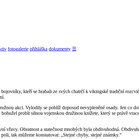
ktiv
fotogalerie
přihláška
dokumenty
☰
 bojovníky, kteří se hrabali ze svých chatrčí k vikingské tradiční rozc
ní.
odružnou akci. Vylodily se poblíž doposud nevypleněné osady. Jen co do
bohužel probít silnou vojenskou družinou knížete, který se právě vrace
tevní vřavy. Obratnost a statečnost mnohých byla obdivuhodná. Obdivuh
 poli, tak můžeme konstatovat: „Stejné chyby, stejné známky.“