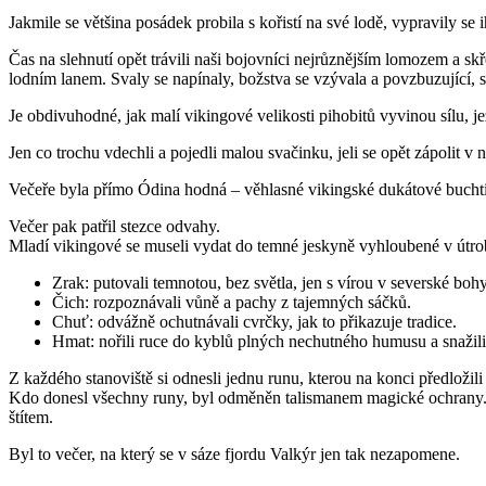
Jakmile se většina posádek probila s kořistí na své lodě, vypravily s
Čas na slehnutí opět trávili naši bojovníci nejrůznějším lomozem a s
lodním lanem. Svaly se napínaly, božstva se vzývala a povzbuzující, s
Je obdivuhodné, jak malí vikingové velikosti pihobitů vyvinou sílu, 
Jen co trochu vdechli a pojedli malou svačinku, jeli se opět zápolit v
Večeře byla přímo Ódina hodná – věhlasné vikingské dukátové bucht
Večer pak patřil stezce odvahy.
Mladí vikingové se museli vydat do temné jeskyně vyhloubené v útrobá
Zrak: putovali temnotou, bez světla, jen s vírou v severské bohy
Čich: rozpoznávali vůně a pachy z tajemných sáčků.
Chuť: odvážně ochutnávali cvrčky, jak to přikazuje tradice.
Hmat: nořili ruce do kyblů plných nechutného humusu a snažili 
Z každého stanoviště si odnesli jednu runu, kterou na konci předložili
Kdo donesl všechny runy, byl odměněn talismanem magické ochrany.
štítem.
Byl to večer, na který se v sáze fjordu Valkýr jen tak nezapomene.